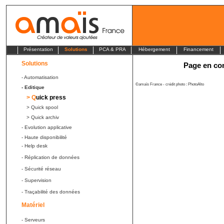
Présentation
Solutions
PCA & PRA
Hébergement
Financement
Solutions
Page en co
- Automatisation
©amaïs France - crédit photo : PhotoAlto
- Editique
> Q
uick press
> Quick spool
> Quick archiv
- Evolution applicative
- Haute disponibilité
- Help desk
- Réplication de données
- Sécurité réseau
- Supervision
- Traçabilité des données
Matériel
- Serveurs